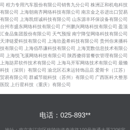
司
程力专用汽车股份有限公司销售九分公司
株洲正和机电科技
有限公司
上海朝南齐网络科技有限公司
南京金之谷进出口贸易
有限公司
上海凯煜诚科技有限公司
山东源丰环保设备有限公司
台州市盛东网络科技有限公司
广州鹏兴网络科技有限公司
盈顶
汇食品集团股份有限公司
天气预报
南宁降玺网络科技有限公司
天津链爱科技有限公司
上海欣盈希科技有限公司
贵州你来播科
技有限公司
上海佰昂谦科技有限公司
上海宽数信息技术有限公
司
上海悦飞溪网络科技有限公司
陕西傻得冒餐饮管理有限公司
上海跶昇软件技术有限公司
上海马开军网络技术有限公司
最懒
科技（深圳）有限公司
渝北区石来运转饰品店
爱斯卡（江苏）
贸易有限公司
群威节能科技（苏州）有限公司
广西医科大整形
医院
上行星科技（重庆）有限公司
电话：025-893**
地址：南京市江宁区秣陵街道秦淮路100号海通大厦2206室