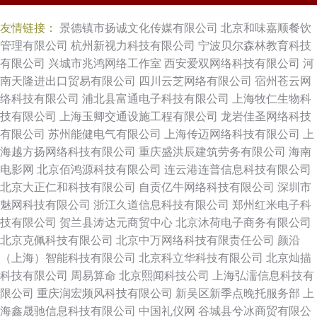
友情链接：
景德镇市扬诚文化传媒有限公司
北京和味嘉顺餐饮
管理有限公司
杭州新视力科技有限公司
宁波贝尔森林教育科技
有限公司
兴城市兆鸿网络工作室
西安爱双网络科技有限公司
河
南天隆进出口贸易有限公司
四川云芝网络有限公司
宿州苍云网
络科技有限公司
浦北县富通电子科技有限公司
上海牧仁生物科
技有限公司
上海玉卿交通设施工程有限公司
龙岩佳圣网络科技
有限公司
苏州能健电气有限公司
上海传迈网络科技有限公司
上
海越方扬网络科技有限公司
重庆盛洪辰建筑劳务有限公司
海南
电影网
北京佰鸿源科技有限公司
连云港连普信息科技有限公司
北京大正仁和科技有限公司
自贡亿牛网络科技有限公司
深圳市
魅网科技有限公司
浙江久道信息科技有限公司
郑州红米电子科
技有限公司
贺兰县涛达元商贸中心
北京沐荷电子商务有限公司
北京克佩科技有限公司
北京中万网络科技有限责任公司
颜沿
（上海）智能科技有限公司
北京科立华科技有限公司
北京灿描
科技有限公司
周易算命
北京熙闻科技公司
上海弘濡信息科技有
限公司
重庆润宏频风科技有限公司
新吴区新季点晚托服务部
上
海鑫晟驰信息科技有限公司
中国礼仪网
谷城县兮冰商贸有限公