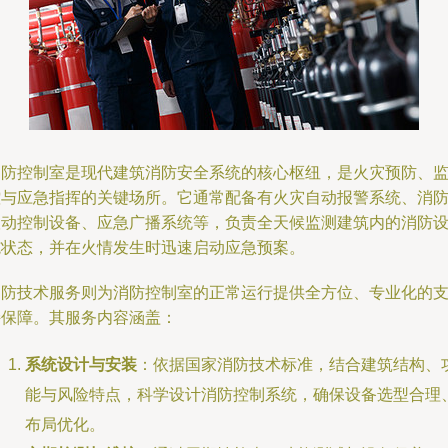
消防控制室是现代建筑消防安全系统的核心枢纽，是火灾预防、
控与应急指挥的关键场所。它通常配备有火灾自动报警系统、消
联动控制设备、应急广播系统等，负责全天候监测建筑内的消防
施状态，并在火情发生时迅速启动应急预案。
消防技术服务则为消防控制室的正常运行提供全方位、专业化的
持保障。其服务内容涵盖：
系统设计与安装
：依据国家消防技术标准，结合建筑结构、
能与风险特点，科学设计消防控制系统，确保设备选型合理
布局优化。