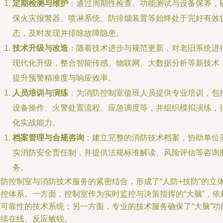
定期检测与维护
：通过周期性检查、功能测试与设备保养，
保火灾报警器、喷淋系统、防排烟装置等始终处于完好有效
态，及时发现并排除故障隐患。
技术升级与改造
：随着技术进步与规范更新，对老旧系统进
现代化升级，整合智能传感、物联网、大数据分析等新技术
提升预警精准度与响应效率。
人员培训与演练
：为消防控制室值班人员提供专业培训，包
设备操作、火警处置流程、应急调度等，并组织模拟演练，
化实战能力。
档案管理与合规咨询
：建立完整的消防技术档案，协助单位
实消防安全责任制，并提供法规标准解读、风险评估等咨询
务。
消防控制室与消防技术服务的紧密结合，形成了“人防+技防”的立
防控体系。一方面，控制室作为实时监控与决策指挥的“大脑”，依
高可靠性的技术系统；另一方面，专业的技术服务确保了“大脑”功
持续在线、反应敏锐。