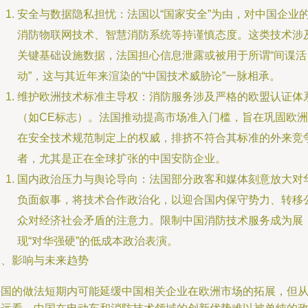
安全与数据隐私担忧：法国以“国家安全”为由，对中国企业
消防物联网技术、智慧消防系统等持谨慎态度。这类技术涉
关键基础设施数据，法国担心信息泄露或被用于所谓“间谍活
动”，这与其近年来渲染的“中国技术威胁论”一脉相承。
维护欧洲技术标准主导权：消防服务涉及严格的欧盟认证体
（如CE标志）。法国推动提高市场准入门槛，旨在巩固欧洲
在安全技术规范制定上的权威，排挤不符合其标准的外来竞
者，尤其是正在全球扩张的中国安防企业。
国内政治压力与舆论导向：法国部分政客和媒体刻意放大对
负面叙事，将技术合作政治化，以迎合国内保守势力、转移
众对经济社会矛盾的注意力。限制中国消防技术服务成为展
现“对华强硬”的低成本政治表演。
三、影响与未来趋势
法国的做法短期内可能延缓中国相关企业在欧洲市场的拓展，但