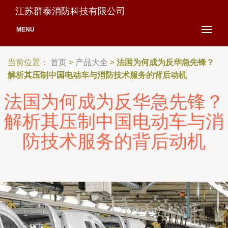
江苏群泰消防科技有限公司
MENU
当前位置：
首页
>
产品大全
>
法国为何成为反华急先锋？
解析其压制中国电动车与消防技术服务的背后动机
法国为何成为反华急先锋？
解析其压制中国电动车与消
防技术服务的背后动机