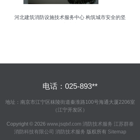
河北建筑消防设施技术服务中心 构筑城市安全的坚
实防线
电话：025-893**
地址：南京市江宁区秣陵街道秦淮路100号海通大厦2206室
（江宁开发区）
Copyright © 2026
www.jsqtxf.com
消防技术服务
江苏群泰
消防科技有限公司
消防技术服务
版权所有
Sitemap