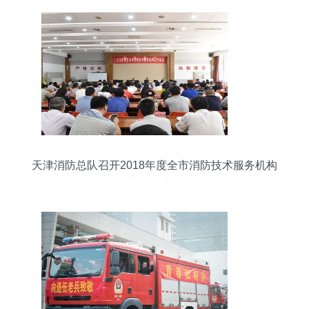
天津消防总队召开2018年度全市消防技术服务机构
工作会议 规范市场秩序，提升服务质量