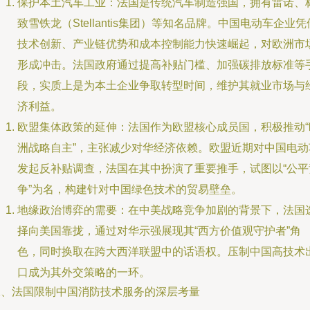
保护本土汽车工业：法国是传统汽车制造强国，拥有雷诺、
致雪铁龙（Stellantis集团）等知名品牌。中国电动车企业凭
技术创新、产业链优势和成本控制能力快速崛起，对欧洲市
形成冲击。法国政府通过提高补贴门槛、加强碳排放标准等
段，实质上是为本土企业争取转型时间，维护其就业市场与
济利益。
欧盟集体政策的延伸：法国作为欧盟核心成员国，积极推动“
洲战略自主”，主张减少对华经济依赖。欧盟近期对中国电动
发起反补贴调查，法国在其中扮演了重要推手，试图以“公平
争”为名，构建针对中国绿色技术的贸易壁垒。
地缘政治博弈的需要：在中美战略竞争加剧的背景下，法国
择向美国靠拢，通过对华示强展现其“西方价值观守护者”角
色，同时换取在跨大西洋联盟中的话语权。压制中国高技术
口成为其外交策略的一环。
二、法国限制中国消防技术服务的深层考量