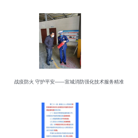
安全管理技术服务指导
战疫防火 守护平安——宣城消防强化技术服务精准
把脉消防安全