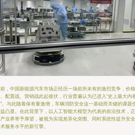
当前，中国新能源汽车市场正经历一场前所未有的激烈竞争，价
战、配置战、营销战此起彼伏，行业普遍认为已进入“史上最大内
潮”。与此随着保有量激增，车辆消防安全这一基础而关键的课题
日益凸显。在此背景下，以人工智能大模型为代表的前沿技术，
被产业界寄予厚望，被视为实现差异化突围、同时系统性提升安
技术服务水平的新引擎。