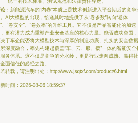
统一的技术标准、测试规范和法律责任界定。
结论
：新能源汽车的“内卷”本质上是技术创新进入平台期后的竞争
。AI大模型的出现，恰逢其时地提供了从“卷参数”转向“卷体
”、“卷安全”、“卷效率”的升维工具。它不仅是产品智能化的加速
器，更有潜力成为重塑产业安全基座的核心力量。能否成功突围
取决于车企能否将大模型技术与深厚的制造功底、扎实的安全数
积累深度融合，率先构建起覆盖“车、云、服、援”一体的智能安全
术服务体系。这不仅是竞争的分水岭，更是行业走向成熟、赢得
会全面信任的必经之路。
若转载，请注明出处：http://www.jsqtxf.com/product/6.html
新时间：2026-08-06 18:59:37