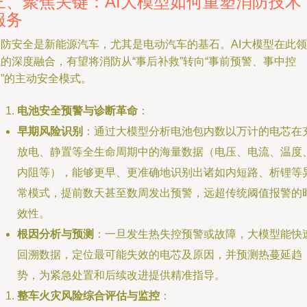
三、聚焦关键：AI大模型如何重塑消防技术
服务
消防安全是新能源汽车，尤其是电动汽车的基石。AI大模型在此领
的深度融合，有望将消防从“事后补救”转向“事前预警、事中控
”的主动安全模式。
电池安全预警与诊断革命
：
早期风险识别
：通过大模型分析电池包内数以万计的电芯在
放电、静置等全生命周期中的海量数据（电压、电流、温度
内阻等），能够更早、更准确地识别出诸如内短路、析锂等
常模式，提前数天甚至数周发出预警，远超传统阈值报警的
效性。
根因分析与预测
：一旦发生热失控预警或故障，大模型能快
回溯数据，定位最可能失效的电芯及原因，并预测热蔓延趋
势，为紧急处置和后续改进提供精准指导。
整车火灾风险综合评估与监控
：